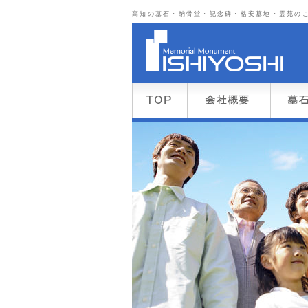
高知の墓石・納骨堂・記念碑・格安墓地・霊苑のこ