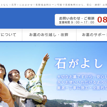
となら＜石芳＞におまかせ！長期低金利ローン可能で見積無料だから、安心・納得! お