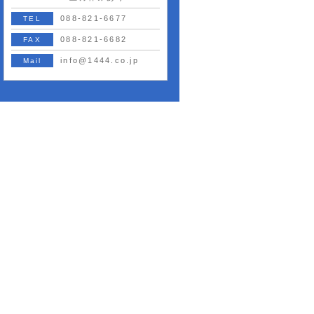
088-821-6677
TEL
088-821-6682
FAX
info@1444.co.jp
Mail