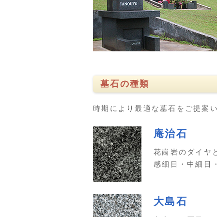
墓石の種類
時期により最適な墓石をご提案
庵治石
花崗岩のダイヤ
感細目・中細目
大島石