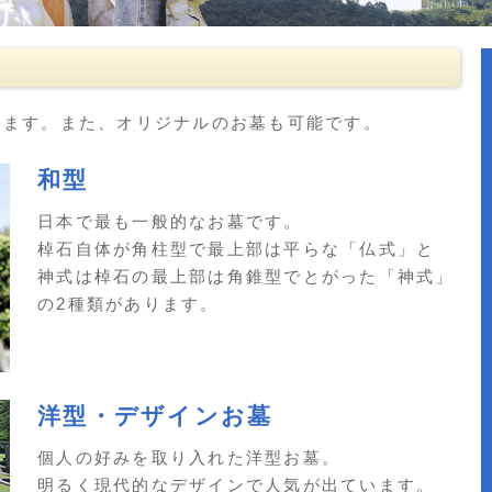
します。また、オリジナルのお墓も可能です。
和型
日本で最も一般的なお墓です。
棹石自体が角柱型で最上部は平らな「仏式」と
神式は棹石の最上部は角錐型でとがった「神式」
の2種類があります。
洋型・デザインお墓
個人の好みを取り入れた洋型お墓。
明るく現代的なデザインで人気が出ています。