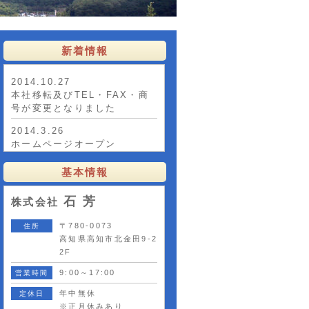
新着情報
2014.10.27
本社移転及びTEL・FAX・商
号が変更となりました
2014.3.26
ホームページオープン
基本情報
石 芳
株式会社
〒780-0073
住所
高知県高知市北金田9-2
2F
9:00～17:00
営業時間
年中無休
定休日
※正月休みあり